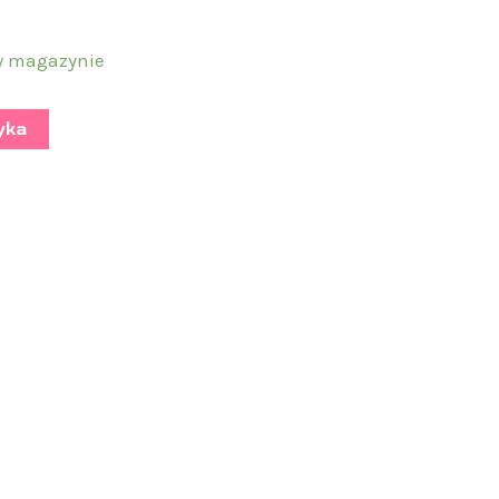
w magazynie
yka