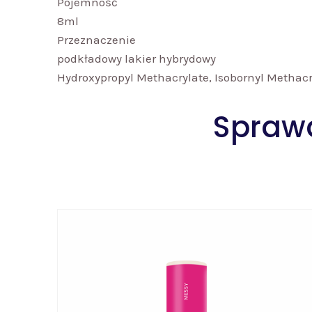
Pojemność
8ml
Przeznaczenie
podkładowy lakier hybrydowy
Hydroxypropyl Methacrylate, Isobornyl Methacry
Sprawd