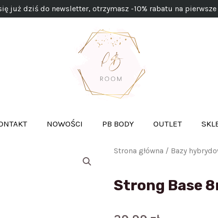
się już dziś do newsletter, otrzymasz -10% rabatu na pierwsze
ONTAKT
NOWOŚCI
PB BODY
OUTLET
SKL
Strona główna
/
Bazy hybryd
Strong Base 8