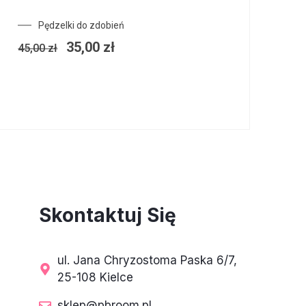
Pierwotna
Aktualna
Pędzelki do zdobień
cena
cena
35,00
zł
45,00
zł
wynosiła:
wynosi:
45,00 zł.
35,00 zł.
Skontaktuj Się
ul. Jana Chryzostoma Paska 6/7,
25-108 Kielce
sklep@pbroom.pl