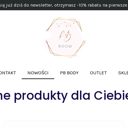
się już dziś do newsletter, otrzymasz -10% rabatu na pierwsze
ONTAKT
NOWOŚCI
PB BODY
OUTLET
SKL
 produkty dla Ciebi