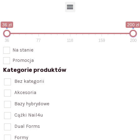
r
p
Menu
-
p
c
i
i
n
36 zł
200 zł
r
g
c
-
36
77
118
159
200
l
c
e
a
Na stanie
r
Promocja
t
Kategorie produktów
Bez kategorii
Akcesoria
Bazy hybrydowe
Cążki Nail4u
Dual Forms
Formy