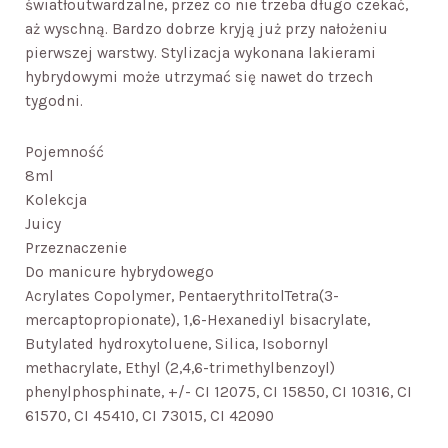
światłoutwardzalne, przez co nie trzeba długo czekać,
aż wyschną. Bardzo dobrze kryją już przy nałożeniu
pierwszej warstwy. Stylizacja wykonana lakierami
hybrydowymi może utrzymać się nawet do trzech
tygodni.
Pojemność
8ml
Kolekcja
Juicy
Przeznaczenie
Do manicure hybrydowego
Acrylates Copolymer, PentaerythritolTetra(3-
mercaptopropionate), 1,6-Hexanediyl bisacrylate,
Butylated hydroxytoluene, Silica, Isobornyl
methacrylate, Ethyl (2,4,6-trimethylbenzoyl)
phenylphosphinate, +/- CI 12075, CI 15850, CI 10316, CI
61570, CI 45410, CI 73015, CI 42090