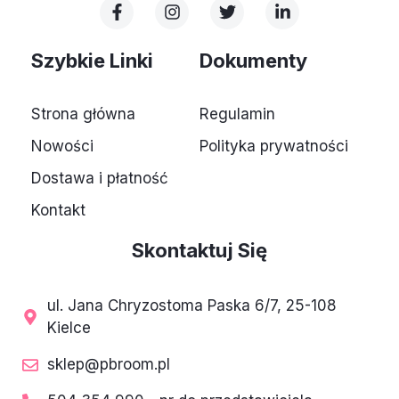
F
I
T
L
a
n
w
i
c
s
i
n
e
t
t
k
Szybkie Linki
Dokumenty
b
a
t
e
o
g
e
d
o
r
r
i
Strona główna
Regulamin
k
a
n
-
m
-
Nowości
Polityka prywatności
f
i
n
Dostawa i płatność
Kontakt
Skontaktuj Się
ul. Jana Chryzostoma Paska 6/7, 25-108
Kielce
sklep@pbroom.pl