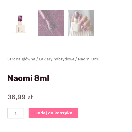
Strona główna
/
Lakiery hybrydowe
/ Naomi 8ml
Naomi 8ml
36,99
zł
ilość
Dodaj do koszyka
Naomi
8ml