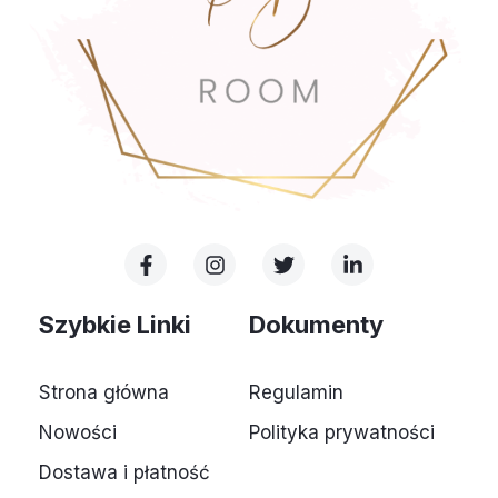
F
I
T
L
a
n
w
i
c
s
i
n
e
t
t
k
Szybkie Linki
Dokumenty
b
a
t
e
o
g
e
d
o
r
r
i
Strona główna
Regulamin
k
a
n
-
m
-
Nowości
Polityka prywatności
f
i
n
Dostawa i płatność