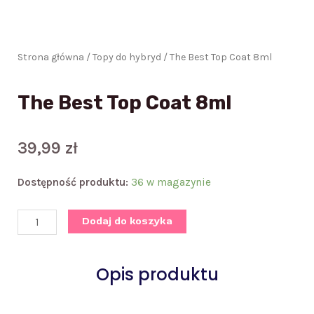
Strona główna
/
Topy do hybryd
/ The Best Top Coat 8ml
The Best Top Coat 8ml
39,99
zł
ilość
Dostępność produktu:
36 w magazynie
The
Best
Dodaj do koszyka
Top
Coat
8ml
Opis produktu