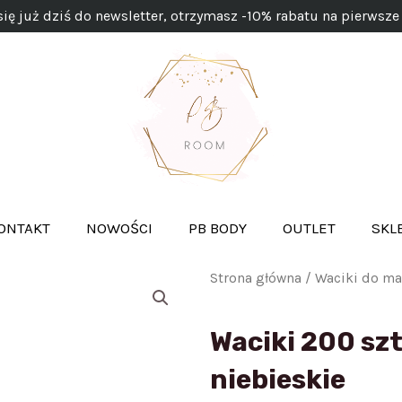
się już dziś do newsletter, otrzymasz -10% rabatu na pierwsze
ONTAKT
NOWOŚCI
PB BODY
OUTLET
SKL
Strona główna
/
Waciki do ma
Waciki 200 sz
niebieskie