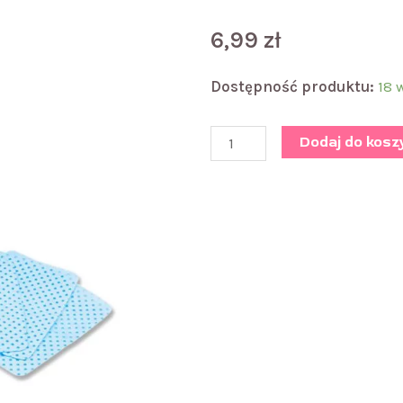
6,99
zł
ilość
Dostępność produktu:
18 
Waciki
200
Dodaj do kosz
szt.-
perforowane
niebieskie