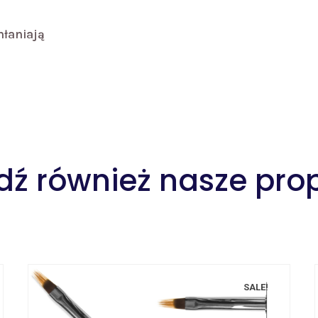
hłaniają
ź również nasze pro
SALE!