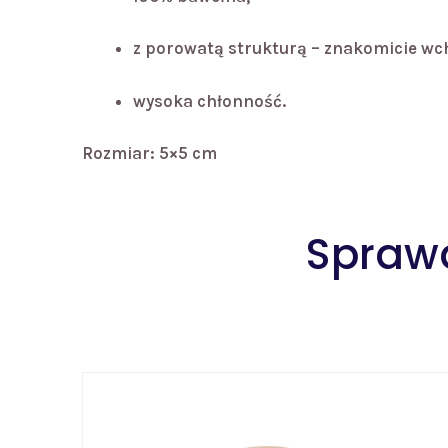
z porowatą strukturą – znakomicie wc
wysoka chłonność.
Rozmiar: 5×5 cm
Sprawd