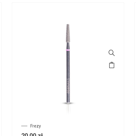
Frezy
20,00
zł