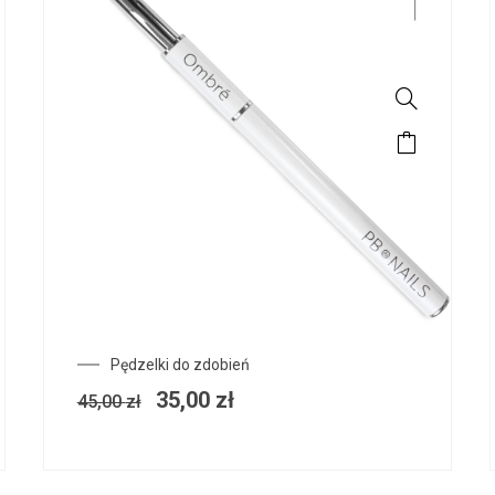
Pierwotna
Aktualna
Pędzelki do zdobień
cena
cena
35,00
zł
45,00
zł
wynosiła:
wynosi:
45,00 zł.
35,00 zł.