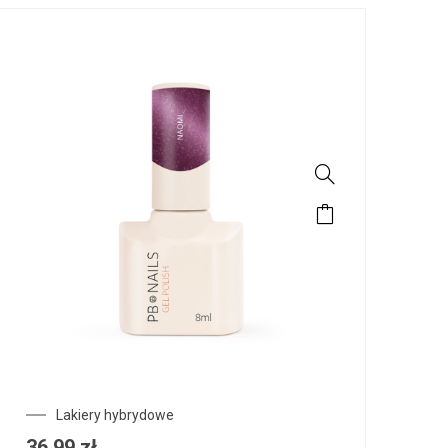
Lakiery hybrydowe
36,99
zł