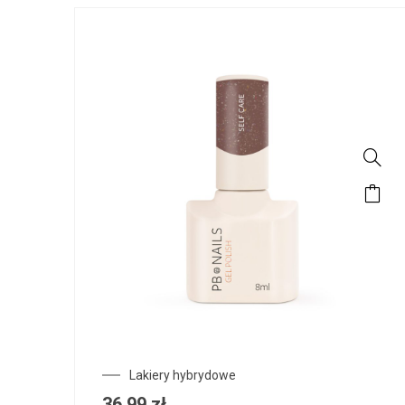
Lakiery hybrydowe
36,99
zł