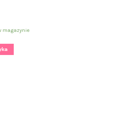
w magazynie
yka