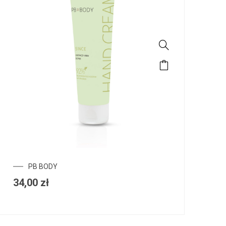
PB BODY
34,00
zł