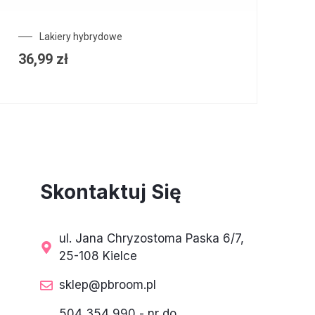
Lakiery hybrydowe
36,99
zł
Skontaktuj Się
ul. Jana Chryzostoma Paska 6/7,
25-108 Kielce
sklep@pbroom.pl
504 354 990 - nr do