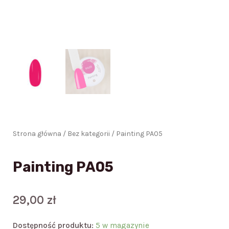
Strona główna
/
Bez kategorii
/ Painting PA05
Painting PA05
29,00
zł
ilość
Dostępność produktu:
5 w magazynie