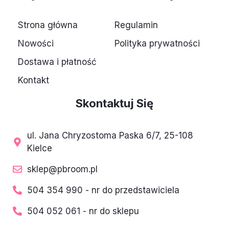
o
g
e
d
o
r
r
i
Strona główna
Regulamin
k
a
n
-
m
-
Nowości
Polityka prywatności
f
i
n
Dostawa i płatność
Kontakt
Skontaktuj Się
ul. Jana Chryzostoma Paska 6/7, 25-108
Kielce
sklep@pbroom.pl
504 354 990 - nr do przedstawiciela
504 052 061 - nr do sklepu